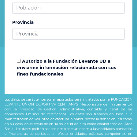
Provincia
Autorizo a la Fundación Levante UD a
enviarme información relacionada con sus
fines fundacionales
Los datos de carácter personal aportados serán tratados por la FUNDACIÓN
LEVANTE UNIÓN DEPORTIVA CENT ANYS (Responsable del Tratamiento),
con la finalidad de Gestión administrativa, contable y fiscal de las
donaciones; Emisión de certificados. Los datos son tratados en base a la
manifestación de voluntad de efectuar o haber hecho la donación, así como,
en su caso, en el envío de en la solicitud de alta como colaborador del Área
Social. Los datos podrán ser cedidos o comunicados a las entidades bancarias
o financieras concertadas al efecto, entidades públicas competentes en